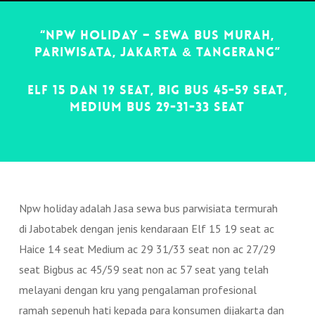
“NPW Holiday – Sewa Bus Murah,
Pariwisata, Jakarta & Tangerang”
ELF 15 dan 19 Seat, Big Bus 45-59 Seat,
Medium Bus 29-31-33 Seat
Npw holiday adalah Jasa sewa bus parwisiata termurah
di Jabotabek dengan jenis kendaraan Elf 15 19 seat ac
Haice 14 seat Medium ac 29 31/33 seat non ac 27/29
seat Bigbus ac 45/59 seat non ac 57 seat yang telah
melayani dengan kru yang pengalaman profesional
ramah sepenuh hati kepada para konsumen dijakarta dan