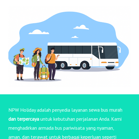
NPW Holiday adalah penyedia layanan
sewa bus murah
dan terpercaya
untuk kebutuhan perjalanan Anda. Kami
menghadirkan armada bus pariwisata yang nyaman,
aman, dan terawat untuk berbagai keperluan seperti