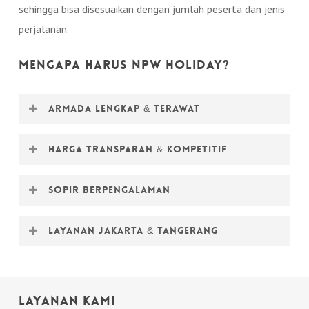
sehingga bisa disesuaikan dengan jumlah peserta dan jenis
perjalanan.
Mengapa Harus NPW Holiday?
Armada Lengkap & Terawat
Big bus, medium bus, dan minibus dengan fasilitas
Harga Transparan & Kompetitif
modern yang nyaman.
Sewa bus murah tanpa biaya tersembunyi, sesuai
Sopir Berpengalaman
kebutuhan perjalanan Anda.
Pengemudi profesional siap membawa perjalanan
Layanan Jakarta & Tangerang
lebih aman dan menyenangkan.
Melayani wisata, ziarah, outing kantor, hingga event di
Jakarta & Tangerang.
Layanan Kami