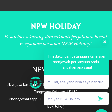
NPW Holiday
Pesan bus sekarang dan nikmati perjalanan hemat
& nyaman bersama NPW Holiday!
Tim dukungan pelanggan kami siap
menjawab pertanyaan Anda.
Tanyakan apa saja!
NPW HOLIDAY
👋 Hai, ada yang bisa saya bantu?
Jl. wijaya kusuma 1 f 82 RT. 03/05. Rempoa Ciputat Timur
Tangerang Selatan. 15412
Phone/whatsapp : 0858 9997 9898 | 0857 2222 2988 (
Bpk. Joko )